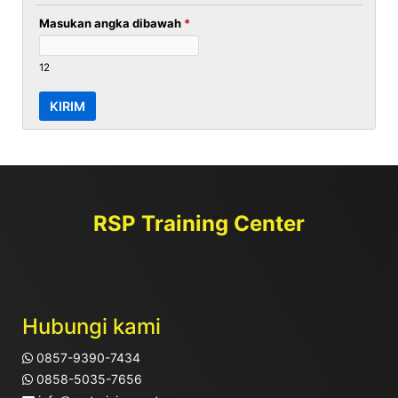
Masukan angka dibawah
*
12
RSP Training Center
Hubungi kami
0857-9390-7434
0858-5035-7656